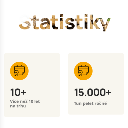
Statistiky
10
+
15.000
+
Více než 10 let
Tun pelet ročně
na trhu