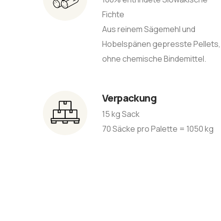
Fichte
Aus reinem Sägemehl und
Hobelspänen gepresste Pellets,
ohne chemische Bindemittel.
Verpackung
15 kg Sack
70 Säcke pro Palette = 1050 kg