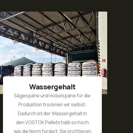
t
Heizwert
 für die
Zeigt, wie viel Wärme (MJ) Sie au
selbst.
einem Kilogramm Pellets erhalten
halt in
Der Unterschied in der Heizwert
so hoch
zwischen Qualitäts- und
ofitieren
minderwertigen Pellets kann bis 