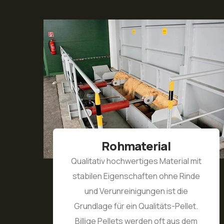
material
Mechani
Widerstands
hwertiges Material mit
enschaften ohne Rinde
Ein Qualitäts-P
einigungen ist die
widerstandsfä
 ein Qualitäts-Pellet.
mechanische Bel
ts werden oft aus dem
enthält eine vo