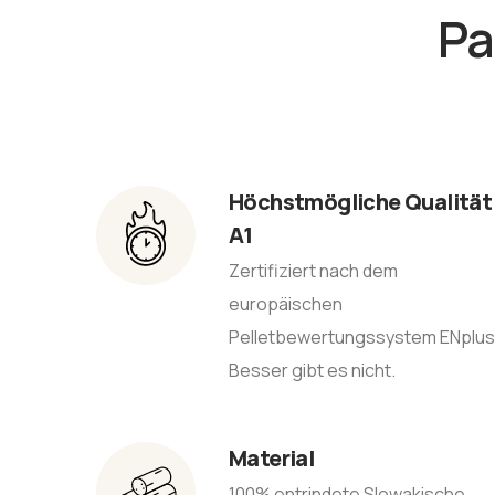
Pa
Höchstmögliche Qualität
A1
Zertifiziert nach dem
europäischen
Pelletbewertungssystem ENplus
Besser gibt es nicht.
Material
100% entrindete Slowakische