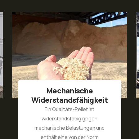
sche
Wassergehal
fähigkeit
Sägespäne und Hobelspäne
ellet ist
Produktion trocknen wir 
hig gegen
Dadurch ist der Wasserge
astungen und
den VOSTOK Pellets halb 
n der Norm
wie die Norm fordert. Sie pr