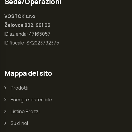
Sede/Operazioni
VOSTOK s.r.o.
Želovce 802,
991 06
ID azienda: 47165057
ID fiscale: SK2023792375
Mappa del sito
Prodotti
Energia sostenibile
Listino Prezzi
Su di noi