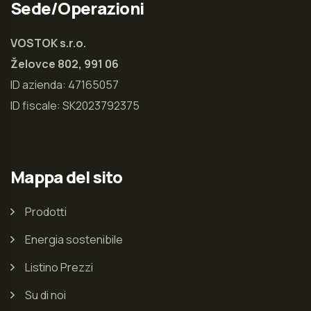
Sede/Operazioni
VOSTOK s.r.o.
Želovce 802,
991 06
ID azienda: 47165057
ID fiscale: SK2023792375
Mappa del sito
Prodotti
Energia sostenibile
Listino Prezzi
Su di noi