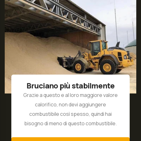
puoi acquistare bricchette di legn
(RUF) e di legno morbido (cilindr
Mostra di più
ente
 valore
re
 hai
ibile.