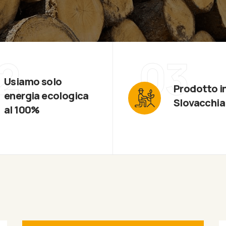
2
03
Usiamo solo
Prodotto i
energia ecologica
Slovacchia
al 100%